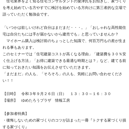
住宅業界をよく知る住宅コンサルタントの粟津氏をお招きし、家づくり
を考え始めている方やすでに検討を始めている方向けに第三者的な立場で
語っていただく勉強会です。
「いつかは欲しいけれど自分はまだまだ・・・。」「おしゃれな高性能住
宅は自分たちには手が届かないから建売でも」と思っていませんか？
マイホーム購入は検討前のちょっとした知識で、何百万円もの差が生ま
れる事もあります。
このセミナーでは「住宅建築コストが高くなる理由」「建築費を３０％安
く仕上げる方法」「お得に建築できる最適な時期とは？」など、建てる前
に知っておきたい知識をお伝えさせていただきます。
「まだまだ」の人も、「そろそろ」の人も、気軽にお問い合わせくださ
い！！
【日時】 令和３年９月２６日（日） １３：３０～１６：３０
【場所】 ゆめたろうプラザ 情報工房
【参加者特典】
・後悔しないための家づくりのコツが詰まった一冊『トクする家づくり損
する家づくり』