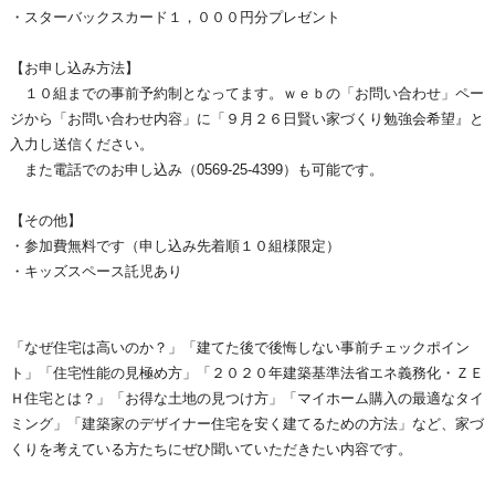
・スターバックスカード１，０００円分プレゼント
【お申し込み方法】
１０組までの事前予約制となってます。ｗｅｂの「お問い合わせ」ペー
ジから「お問い合わせ内容」に「９月２６日賢い家づくり勉強会希望』と
入力し送信ください。
また電話でのお申し込み（0569-25-4399）も可能です。
【その他】
・参加費無料です（申し込み先着順１０組様限定）
・キッズスペース託児あり
「なぜ住宅は高いのか？」「建てた後で後悔しない事前チェックポイン
ト」「住宅性能の見極め方」「２０２０年建築基準法省エネ義務化・ＺＥ
Ｈ住宅とは？」「お得な土地の見つけ方」「マイホーム購入の最適なタイ
ミング」「建築家のデザイナー住宅を安く建てるための方法」など、家づ
くりを考えている方たちにぜひ聞いていただきたい内容です。