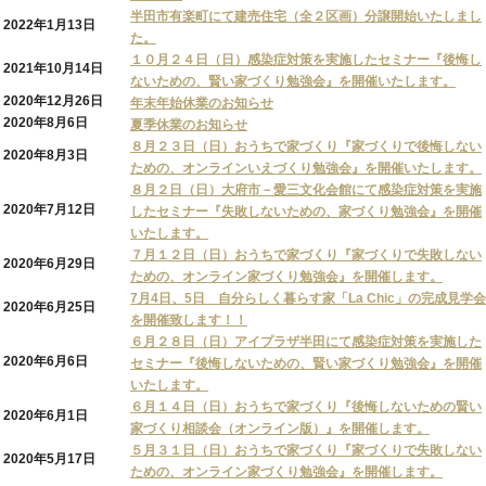
半田市有楽町にて建売住宅（全２区画）分譲開始いたしまし
2022年1月13日
た。
１０月２４日（日）感染症対策を実施したセミナー『後悔し
2021年10月14日
ないための、賢い家づくり勉強会』を開催いたします。
2020年12月26日
年末年始休業のお知らせ
2020年8月6日
夏季休業のお知らせ
８月２３日（日）おうちで家づくり『家づくりで後悔しない
2020年8月3日
ための、オンラインいえづくり勉強会』を開催いたします。
８月２日（日）大府市－愛三文化会館にて感染症対策を実施
2020年7月12日
したセミナー『失敗しないための、家づくり勉強会』を開催
いたします。
７月１２日（日）おうちで家づくり『家づくりで失敗しない
2020年6月29日
ための、オンライン家づくり勉強会』を開催します。
7月4日、5日 自分らしく暮らす家「La Chic」の完成見学会
2020年6月25日
を開催致します！！
６月２８日（日）アイプラザ半田にて感染症対策を実施した
2020年6月6日
セミナー『後悔しないための、賢い家づくり勉強会』を開催
いたします。
６月１４日（日）おうちで家づくり『後悔しないための賢い
2020年6月1日
家づくり相談会（オンライン版）』を開催します。
５月３１日（日）おうちで家づくり『家づくりで失敗しない
2020年5月17日
ための、オンライン家づくり勉強会』を開催します。