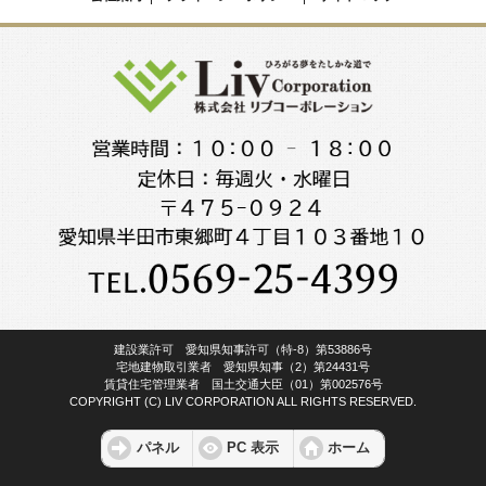
建設業許可 愛知県知事許可（特-8）第53886号
宅地建物取引業者 愛知県知事（2）第24431号
賃貸住宅管理業者 国土交通大臣（01）第002576号
COPYRIGHT (C) LIV CORPORATION ALL RIGHTS RESERVED.
パネル
PC 表示
ホーム