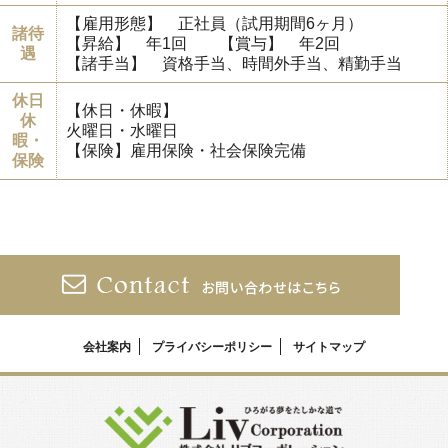
【雇用形態】 正社員（試用期間6ヶ月）
諸待
【昇給】 年1回 【賞与】 年2回
遇
【諸手当】 資格手当、時間外手当、精勤手当
休日
【休日・休暇】
休
火曜日・水曜日
暇・
【保険】雇用保険・社会保険完備
保険
会社案内
プライバシーポリシー
サイトマップ