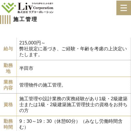
施工管理
215,000円～
給与
弊社規定に基づき、ご経験・年齢を考慮の上決定い
たします。
勤務
半田市
地
業務
管理物件の施工管理。
内容
施工管理や設計業務の実務経験があり1級・2級建築
資格
士または1級・2級建築施工管理技士の資格をお持ち
の方
勤務
9：30～19：30（休憩60分）（みなし労働時間含
時間
む）