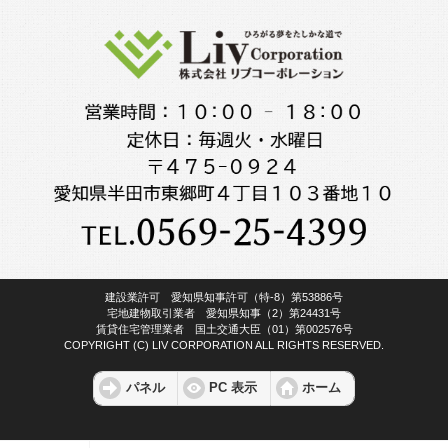
建設業許可 愛知県知事許可（特-8）第53886号
宅地建物取引業者 愛知県知事（2）第24431号
賃貸住宅管理業者 国土交通大臣（01）第002576号
COPYRIGHT (C) LIV CORPORATION ALL RIGHTS RESERVED.
パネル
PC 表示
ホーム