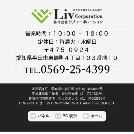
建設業許可 愛知県知事許可（特-8）第53886号
宅地建物取引業者 愛知県知事（2）第24431号
賃貸住宅管理業者 国土交通大臣（01）第002576号
COPYRIGHT (C) LIV CORPORATION ALL RIGHTS RESERVED.
パネル
PC 表示
ホーム