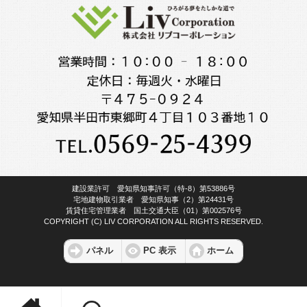
建設業許可 愛知県知事許可（特-8）第53886号
宅地建物取引業者 愛知県知事（2）第24431号
賃貸住宅管理業者 国土交通大臣（01）第002576号
COPYRIGHT (C) LIV CORPORATION ALL RIGHTS RESERVED.
パネル
PC 表示
ホーム