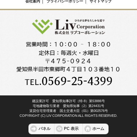
会社案内
プライバシーポリシー
サイトマップ
建設業許可 愛知県知事許可（特-8）第53886号
宅地建物取引業者 愛知県知事（2）第24431号
賃貸住宅管理業者 国土交通大臣（01）第002576号
COPYRIGHT (C) LIV CORPORATION ALL RIGHTS RESERVED.
パネル
PC 表示
ホーム