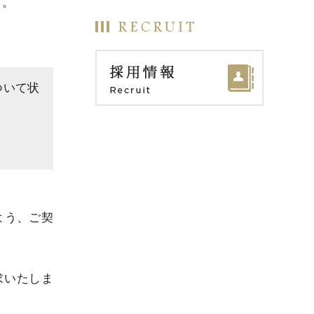
す。
ついて状
よう、ご契
求いたしま