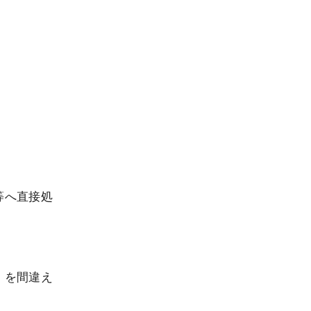
等へ直接処
）を間違え