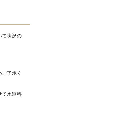
いて状況の
めご了承く
せて水道料