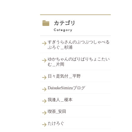
すぎうらさんのぶつぶつしゃべる
ぶろぐ＿杉浦
ゆかちゃんのぱりぱりちょこたい
む＿片岡
日々是気付＿平野
DaisukeSimizuブログ
我逢人＿榎本
喫茶_安田
たけろぐ