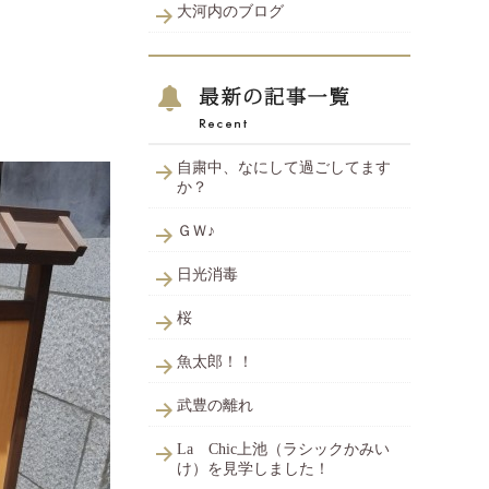
大河内のブログ
自粛中、なにして過ごしてます
か？
ＧＷ♪
日光消毒
桜
魚太郎！！
武豊の離れ
La Chic上池（ラシックかみい
け）を見学しました！