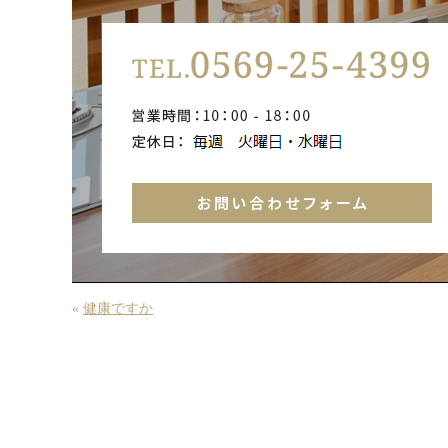
«
健康ですか