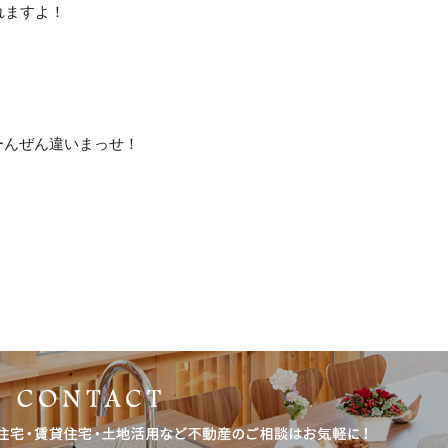
れますよ！
ーんぜん違いまっせ！