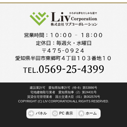
建設業許可 愛知県知事許可（特-8）第53886号
宅地建物取引業者 愛知県知事（2）第24431号
賃貸住宅管理業者 国土交通大臣（01）第002576号
COPYRIGHT (C) LIV CORPORATION ALL RIGHTS RESERVED.
パネル
PC 表示
ホーム