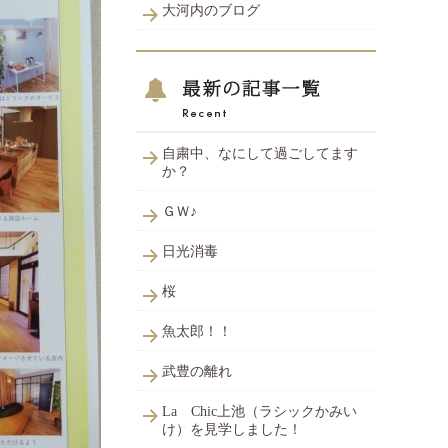
大河内のブログ
自粛中、なにして過ごしてます
か？
ＧＷ♪
日光消毒
桜
魚太郎！！
武豊の離れ
La Chic上池（ラシックかみい
け）を見学しました！