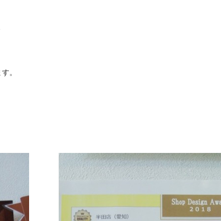
☆
ます。