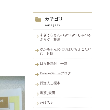
すぎうらさんのぶつぶつしゃべる
ぶろぐ＿杉浦
ゆかちゃんのぱりぱりちょこたい
む＿片岡
日々是気付＿平野
DaisukeSimizuブログ
我逢人＿榎本
喫茶_安田
たけろぐ