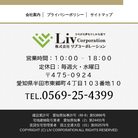
会社案内
プライバシーポリシー
サイトマップ
建設業許可 愛知県知事許可（特-8）第53886号
宅地建物取引業者 愛知県知事（2）第24431号
賃貸住宅管理業者 国土交通大臣（01）第002576号
COPYRIGHT (C) LIV CORPORATION ALL RIGHTS RESERVED.