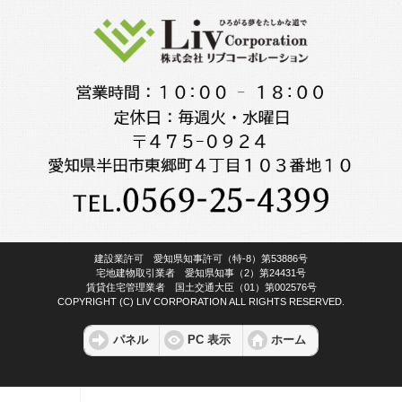
建設業許可 愛知県知事許可（特-8）第53886号
宅地建物取引業者 愛知県知事（2）第24431号
賃貸住宅管理業者 国土交通大臣（01）第002576号
COPYRIGHT (C) LIV CORPORATION ALL RIGHTS RESERVED.
パネル
PC 表示
ホーム