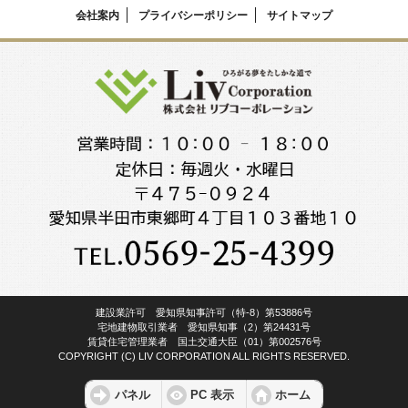
会社案内
プライバシーポリシー
サイトマップ
建設業許可 愛知県知事許可（特-8）第53886号
宅地建物取引業者 愛知県知事（2）第24431号
賃貸住宅管理業者 国土交通大臣（01）第002576号
COPYRIGHT (C) LIV CORPORATION ALL RIGHTS RESERVED.
パネル
PC 表示
ホーム